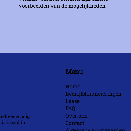
voorbeelden van de mogelijkheden.
Menu
Home
Bedrijfsfinancieringen
Lease
FAQ
Over ons
nel, eenvoudig
ialiseerd in
Contact
Algemene voorwaarden