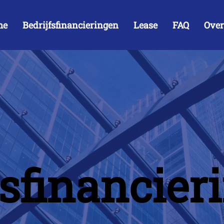
me
Bedrijfsfinancieringen
Lease
FAQ
Over
fsfinancier