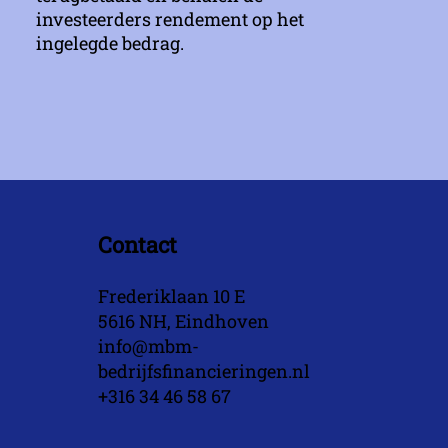
investeerders rendement op het
ingelegde bedrag.
Contact
Frederiklaan 10 E
5616 NH, Eindhoven
info@mbm-
bedrijfsfinancieringen.nl
+316 34 46 58 67