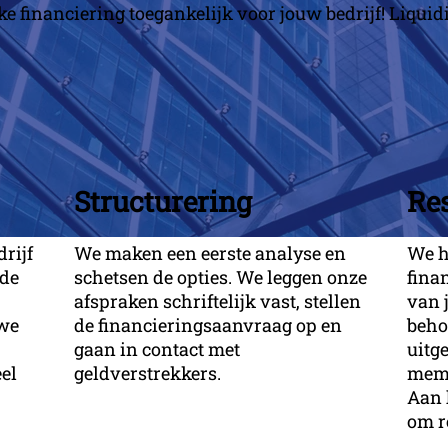
 financiering toegankelijk voor jouw bedrijf! Liquidite
Structurering
Re
rijf
We maken een eerste analyse en
We h
 de
schetsen de opties. We leggen onze
fina
afspraken schriftelijk vast, stellen
van 
we
de financieringsaanvraag op en
beho
gaan in contact met
uitg
el
geldverstrekkers.
memo
Aan h
om r