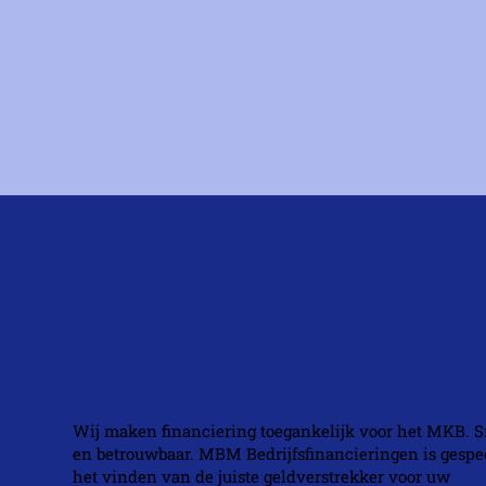
Wij maken financiering toegankelijk voor het MKB. S
en betrouwbaar. MBM Bedrijfsfinancieringen is gespec
het vinden van de juiste geldverstrekker voor uw