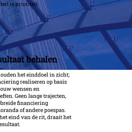
it is prioriteit.
sultaat behalen
ouden het einddoel in zicht;
nciering realiseren op basis
jouw wensen en
eften. Geen lange trajecten,
ebreide financiering
randa of andere poespas.
et eind van de rit, draait het
esultaat.